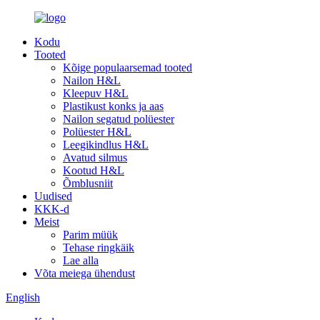
Kodu
Tooted
Kõige populaarsemad tooted
Nailon H&L
Kleepuv H&L
Plastikust konks ja aas
Nailon segatud polüester
Polüester H&L
Leegikindlus H&L
Avatud silmus
Kootud H&L
Õmblusniit
Uudised
KKK-d
Meist
Parim müük
Tehase ringkäik
Lae alla
Võta meiega ühendust
English