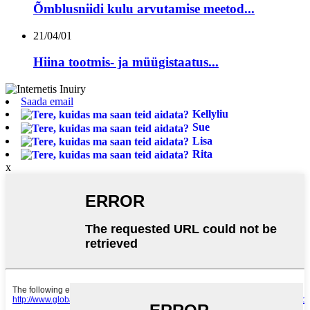
Õmblusniidi kulu arvutamise meetod...
21/04/01
Hiina tootmis- ja müügistaatus...
Saada email
Kellyliu
Sue
Lisa
Rita
x