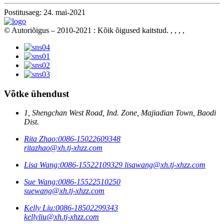
Postitusaeg: 24. mai-2021
© Autoriõigus – 2010-2021 : Kõik õigused kaitstud.
, , , ,
Võtke ühendust
1, Shengchan West Road, Ind. Zone, Majiadian Town, Baodi
Dist.
Rita Zhao:
0086-15022609348
ritazhao@xh.tj-xhzz.com
Lisa Wang:
0086-15522109329
lisawang@xh.tj-xhzz.com
Sue Wang:
0086-15522510250
suewang@xh.tj-xhzz.com
Kelly Liu:
0086-18502299343
kellyliu@xh.tj-xhzz.com