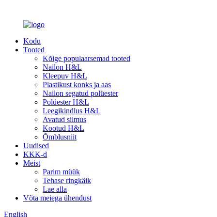
Kodu
Tooted
Kõige populaarsemad tooted
Nailon H&L
Kleepuv H&L
Plastikust konks ja aas
Nailon segatud polüester
Polüester H&L
Leegikindlus H&L
Avatud silmus
Kootud H&L
Õmblusniit
Uudised
KKK-d
Meist
Parim müük
Tehase ringkäik
Lae alla
Võta meiega ühendust
English